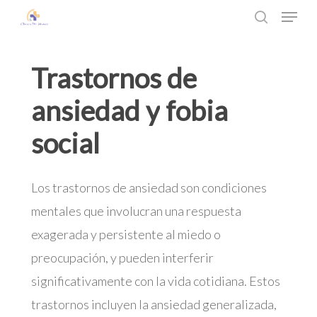
Menu
Skip
search
to
Close
main
Menu
Trastornos
de
content
ansiedad
y
fobia
social
Los trastornos de ansiedad son condiciones
mentales que involucran una respuesta
exagerada y persistente al miedo o
preocupación, y pueden interferir
significativamente con la vida cotidiana. Estos
trastornos incluyen la ansiedad generalizada,