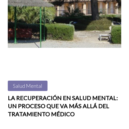
recuperación
en
salud
mental:
un
proceso
que
va
más
Salud Mental
allá
del
LA RECUPERACIÓN EN SALUD MENTAL:
UN PROCESO QUE VA MÁS ALLÁ DEL
tratamiento
TRATAMIENTO MÉDICO
médico