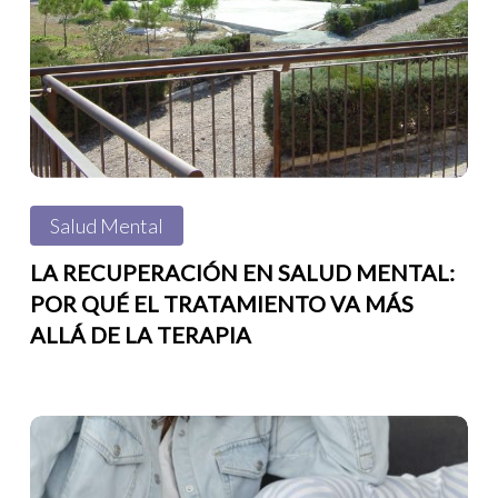
mental:
por
qué
el
tratamiento
va
Salud Mental
más
allá
LA RECUPERACIÓN EN SALUD MENTAL:
POR QUÉ EL TRATAMIENTO VA MÁS
de
ALLÁ DE LA TERAPIA
la
terapia
Cuidar
a