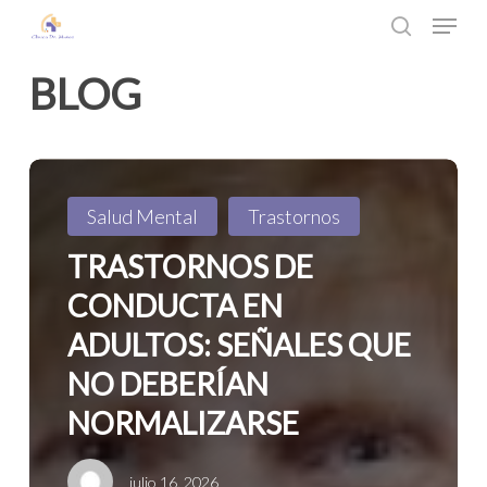
Menu
Skip
search
to
Close
BLOG
main
Menu
content
Trastornos
de
Salud Mental
Trastornos
conducta
TRASTORNOS DE
en
CONDUCTA EN
adultos:
ADULTOS: SEÑALES QUE
señales
NO DEBERÍAN
que
NORMALIZARSE
no
deberían
julio 16, 2026