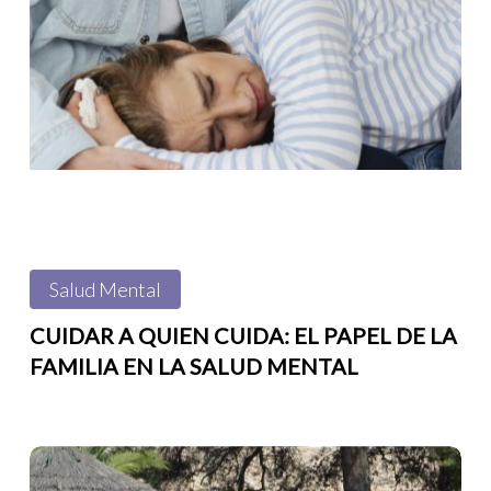
quien
cuida:
el
papel
de
la
familia
en
Salud Mental
la
salud
CUIDAR A QUIEN CUIDA: EL PAPEL DE LA
FAMILIA EN LA SALUD MENTAL
mental
La