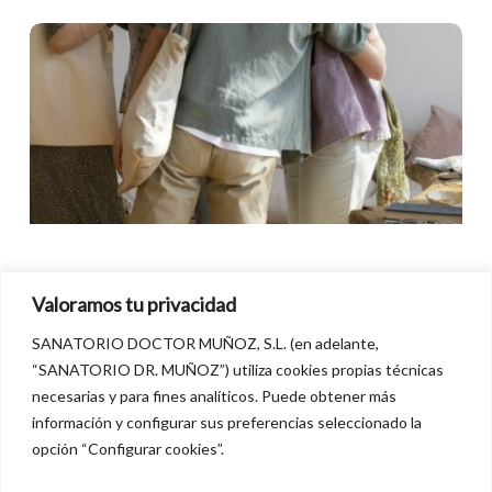
Trastorno
bipolar:
comprender
y
apoyar
Valoramos tu privacidad
SANATORIO DOCTOR MUÑOZ, S.L. (en adelante,
“SANATORIO DR. MUÑOZ”) utiliza cookies propias técnicas
Trastornos
necesarias y para fines analíticos. Puede obtener más
información y configurar sus preferencias seleccionado la
TRASTORNO BIPOLAR: COMPRENDER Y
opción “Configurar cookies”.
APOYAR