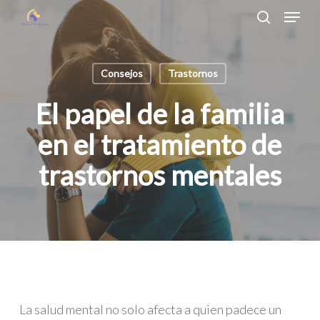
Menu
Skip
search
to
Close
main
Menu
Consejos
Trastornos
content
El papel de la familia
en el tratamiento de
trastornos mentales
La salud mental no solo afecta a quien padece un