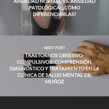
ANSIEDAD NORMAL VS. ANSIEDAD
PATOLÓGICA: ¿CÓMO
DIFERENCIARLAS?
NEXT POST
TRASTORNOS OBSESIVO-
COMPULSIVOS: COMPRENSIÓN,
DIAGNÓSTICO Y TRATAMIENTO EN LA
CLÍNICA DE SALUD MENTAL DR.
MUÑOZ