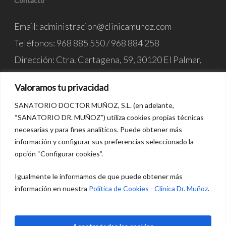
Contacto
Email:
administracion@clinicamunoz.com
Teléfonos:
968 885 550
/
968 884 258
Dirección: Ctra. Cartagena, 59, 30120 El Palmar,
Murcia
Valoramos tu privacidad
SANATORIO DOCTOR MUÑOZ, S.L. (en adelante,
Legales
“SANATORIO DR. MUÑOZ”) utiliza cookies propias técnicas
necesarias y para fines analíticos. Puede obtener más
Aviso legal
información y configurar sus preferencias seleccionado la
Política de Privacidad
opción “Configurar cookies”.
Política de Cookies
Igualmente le informamos de que puede obtener más
información en nuestra
Política de Cookies - Clinica Dr. Muñoz
.
Declaración de Accesibilidad
Política de Calidad