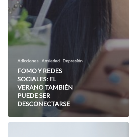
Adicciones
Ansiedad
Depresión
FOMO Y REDES
SOCIALES: EL
VERANO TAMBIÉN
PUEDE SER
DESCONECTARSE
¿A
qué