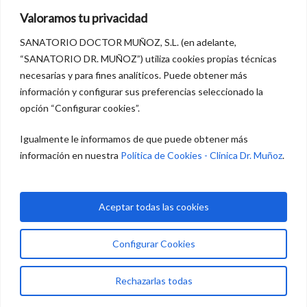
Cuidar a quien cuida: el papel de la familia en la
Valoramos tu privacidad
salud mental
SANATORIO DOCTOR MUÑOZ, S.L. (en adelante,
La recuperación en salud mental: un proceso que va
“SANATORIO DR. MUÑOZ”) utiliza cookies propias técnicas
necesarias y para fines analíticos. Puede obtener más
más allá del tratamiento médico
información y configurar sus preferencias seleccionado la
Trastorno bipolar: comprender y apoyar
opción “Configurar cookies”.
Igualmente le informamos de que puede obtener más
información en nuestra
Política de Cookies - Clinica Dr. Muñoz
.
Recent Comments
No hay comentarios que mostrar.
Aceptar todas las cookies
Configurar Cookies
Rechazarlas todas